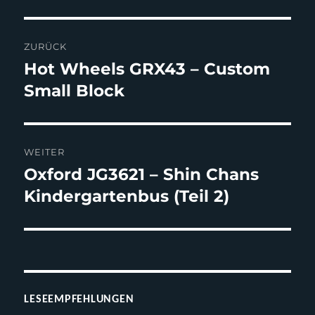
Beitragsnavigation
ZURÜCK
Hot Wheels GRX43 – Custom
Vorheriger
Beitrag:
Small Block
WEITER
Oxford JG3621 – Shin Chans
Nächster
Beitrag:
Kindergartenbus (Teil 2)
LESEEMPFEHLUNGEN