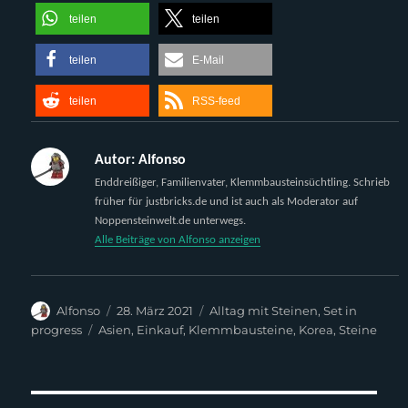
teilen
teilen
teilen
E-Mail
teilen
RSS-feed
Autor:
Alfonso
Enddreißiger, Familienvater, Klemmbausteinsüchtling. Schrieb
früher für justbricks.de und ist auch als Moderator auf
Noppensteinwelt.de unterwegs.
Alle Beiträge von Alfonso anzeigen
Autor
Veröffentlicht
Kategorien
Alfonso
28. März 2021
Alltag mit Steinen
,
Set in
am
Schlagwörter
progress
Asien
,
Einkauf
,
Klemmbausteine
,
Korea
,
Steine