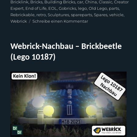
am
Bricklink
,
Bricks
,
Building Bricks
,
car
,
China
,
Classic
,
Creator
Expert
,
End of Life
,
EOL
,
Gobricks
,
lego
,
Old Lego
,
parts
,
Rebrickable
,
retro
,
Sculptures
,
spareparts
,
Spares
,
vehicle
,
zu
Webrick
Schreibe einen Kommentar
Webrick-
Rebuilt
–
Webrick-Nachbau – Brickbeetle
Brickbeetle
(Lego
(Lego 10187)
10187)
(English)