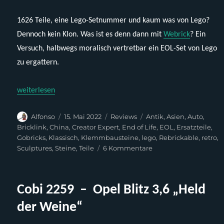
1626 Teile, eine Lego-Setnummer und kaum was von Lego?
Dennoch kein Klon. Was ist es denn dann mit
Webrick
? Ein
Versuch, halbwegs moralisch vertretbar ein EOL-Set von Lego
zu ergattern.
„Webrick-Nachbau – Brickbeetle (Lego 10187)“
weiterlesen
Autor
Veröffentlicht
Kategorien
Schlagwörter
Alfonso
15. Mai 2022
Reviews
Antik
,
Asien
,
Auto
,
am
Bricklink
,
China
,
Creator Expert
,
End of Life
,
EOL
,
Ersatzteile
,
Gobricks
,
Klassisch
,
Klemmbausteine
,
lego
,
Rebrickable
,
retro
,
zu
Sculptures
,
Steine
,
Teile
6 Kommentare
Webrick-
Nachbau –
Brickbeetle
Cobi 2259 – Opel Blitz 3,6 „Held
(Lego
10187)
der Weine“