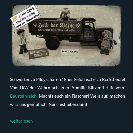
Schwerter zu Pflugscharen? Eher Feldflasche zu Bocksbeutel.
Vom LKW der Wehrmacht zum Promille-Blitz mit Hilfe vom
Bausteinreich
. Machts euch ein Flascherl Wein auf, machen
wirs uns gemütlich. Nunc est bibendum!
„Cobi 2259 – Opel Blitz 3,6 „Held der Weine““
weiterlesen