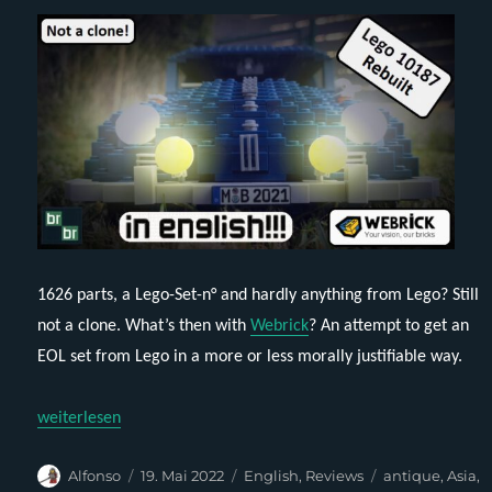
1626 parts, a Lego-Set-n° and hardly anything from Lego? Still
not a clone. What’s then with
Webrick
? An attempt to get an
EOL set from Lego in a more or less morally justifiable way.
„Webrick-Rebuilt – Brickbeetle (Lego 10187) (English)“
weiterlesen
Autor
Veröffentlicht
Kategorien
Schlagwörter
Alfonso
19. Mai 2022
English
,
Reviews
antique
,
Asia
,