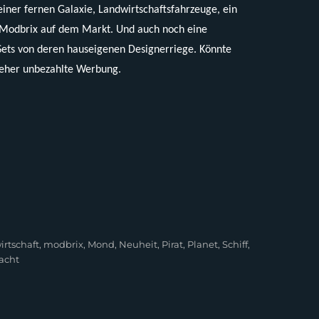
iner fernen Galaxie, Landwirtschaftsfahrzeuge, ein
n Modbrix auf dem Markt. Und auch noch eine
n Sets von deren hauseigenen Designerriege. Könnte
 eher unbezahlte Werbung.
rtschaft
,
modbrix
,
Mond
,
Neuheit
,
Pirat
,
Planet
,
Schiff
,
acht