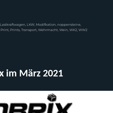
Lastkraftwagen
,
LKW
,
Modifkation
,
noppensteine
,
,
Print
,
Prints
,
Transport
,
Wehrmacht
,
Wein
,
WK2
,
WW2
x im März 2021