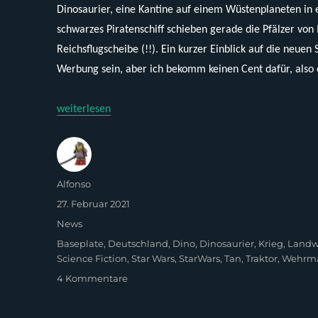
Dinosaurier, eine Kantine auf einem Wüstenplaneten in e
schwarzes Piratenschiff schieben gerade die Pfälzer vo
Reichsflugscheibe (!!). Ein kurzer Einblick auf die neue
Werbung sein, aber ich bekomm keinen Cent dafür, also
„Neuheiten bei Modbrix im März 2021“
weiterlesen
Autor
Alfonso
Veröffentlicht
27. Februar 2021
am
Kategorien
News
Schlagwörter
Baseplate
,
Deutschland
,
Dino
,
Dinosaurier
,
Krieg
,
Landwi
Science Fiction
,
Star Wars
,
StarWars
,
Tan
,
Traktor
,
Wehrm
zu
4 Kommentare
Neuheiten
bei