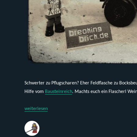
Schwerter zu Pflugscharen? Eher Feldflasche zu Bocksb
Hilfe vom
Bausteinreich
. Machts euch ein Flascherl Wei
„Cobi 2259 – Opel Blitz 3,6 „Held der Weine““
weiterlesen