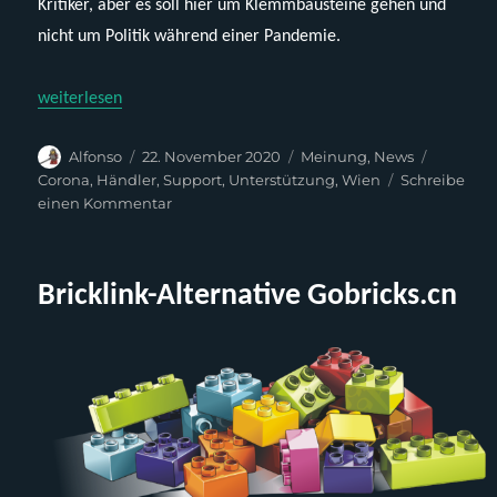
Kritiker, aber es soll hier um Klemmbausteine gehen und
nicht um Politik während einer Pandemie.
„Corona, Händler und die Community“
weiterlesen
Autor
Veröffentlicht
Kategorien
Schlagw
Alfonso
22. November 2020
Meinung
,
News
am
Corona
,
Händler
,
Support
,
Unterstützung
,
Wien
Schreibe
zu
einen Kommentar
Corona,
Händler
und
Bricklink-Alternative Gobricks.cn
die
Community