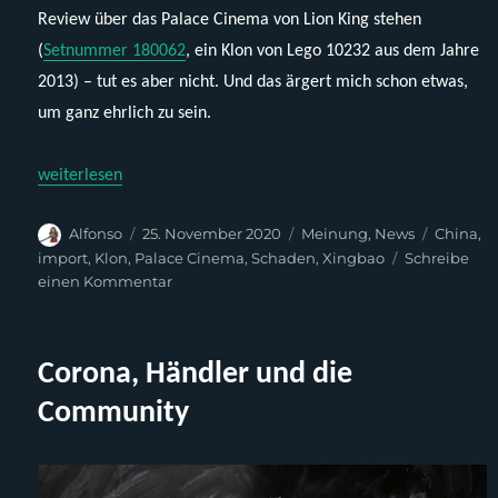
Review über das Palace Cinema von Lion King stehen
(
Setnummer 180062
, ein Klon von Lego 10232 aus dem Jahre
2013) – tut es aber nicht. Und das ärgert mich schon etwas,
um ganz ehrlich zu sein.
„Verdammte Fehlteile!“
weiterlesen
Autor
Veröffentlicht
Kategorien
Schlagw
Alfonso
25. November 2020
Meinung
,
News
China
,
am
import
,
Klon
,
Palace Cinema
,
Schaden
,
Xingbao
Schreibe
zu
einen Kommentar
Verdammte
Fehlteile!
Corona, Händler und die
Community