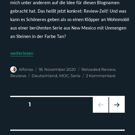
mich unter anderem auf die Idee für diesen Blognamen
gebracht hat. Das heißt jetzt konkret: Review-Zeit! Und was
kann es Schöneres geben als so einen Klöpper an Wohnmobil
aus einer berühmten Serie aus New Mexico mit Unmengen
an Steinen in der Farbe Tan?
„Modbrix 18267003 – Crystal Ship“
weiterlesen
Autor
Veröffentlicht
Kategorien
Alfonso
18. November 2020
Reloaded Review
,
am
Schlagwörter
zu
Reviews
Deutschland
,
MOC
,
Serie
2 Kommentare
Modbrix
18267003
–
Crystal
Seitennummerierung
SEITE
1
Ship
NÄC
der
HSTE
SEIT
Beiträge
E