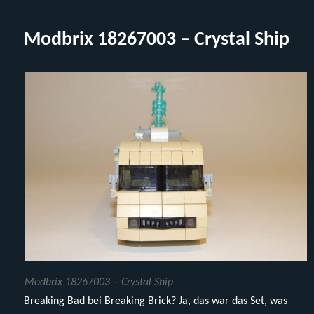
Altern
Gobric
Modbrix 18267003 – Crystal Ship
Modbrix 18267003 – Crystal Ship
Breaking Bad bei Breaking Brick? Ja, das war das Set, was