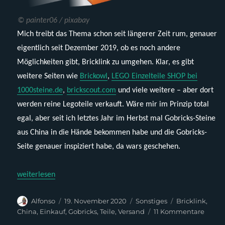
© painter06 / pixabay
Mich treibt das Thema schon seit längerer Zeit rum, genauer
eigentlich seit Dezember 2019, ob es noch andere
Möglichkeiten gibt, Bricklink zu umgehen. Klar, es gibt
weitere Seiten wie
Brickowl
,
LEGO Einzelteile SHOP bei
1000steine.de
,
brickscout.com
und viele weitere – aber dort
werden reine Legoteile verkauft. Wäre mir im Prinzip total
egal, aber seit ich letztes Jahr im Herbst mal Gobricks-Steine
aus China in die Hände bekommen habe und die Gobricks-
Seite genauer inspiziert habe, da wars geschehen.
„Bricklink-Alternative Gobricks.cn“
weiterlesen
Autor
Veröffentlicht
Kategorien
Schlagwörter
Alfonso
19. November 2020
Sonstiges
Bricklink
,
am
zu
China
,
Einkauf
,
Gobricks
,
Teile
,
Versand
11 Kommentare
Brickl