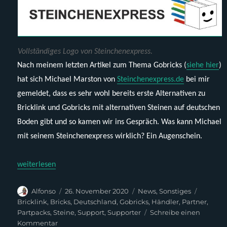
Vollständiges Logo von Steinchenexpress.
Nach meinem letzten Artikel zum Thema Gobricks (
siehe hier
)
hat sich Michael Marston von
Steinchenexpress.de
bei mir
gemeldet, dass es sehr wohl bereits erste Alternativen zu
Bricklink und Gobricks mit alternativen Steinen auf deutschen
Boden gibt und so kamen wir ins Gespräch. Was kann Michael
mit seinem Steinchenexpress wirklich? Ein Augenschein.
„Gestatten, Steinchenexpress.de“
weiterlesen
Autor
Veröffentlicht
Kategorien
Schlagw
Alfonso
26. November 2020
News
,
Sonstiges
am
Bricklink
,
Bricks
,
Deutschland
,
Gobricks
,
Händler
,
Partner
,
Partpacks
,
Steine
,
Support
,
Supporter
Schreibe einen
zu
Kommentar