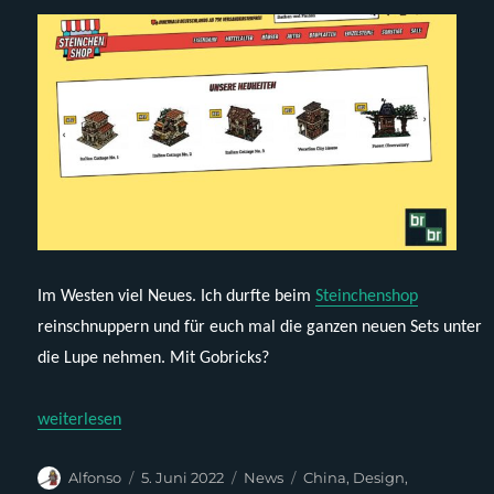
Im Westen viel Neues. Ich durfte beim
Steinchenshop
reinschnuppern und für euch mal die ganzen neuen Sets unter
die Lupe nehmen. Mit Gobricks?
„Steinchenshop, Probricks, neue MOCs, Gobricks & Relaunch“
weiterlesen
Autor
Veröffentlicht
Kategorien
Schlagwörter
Alfonso
5. Juni 2022
News
China
,
Design
,