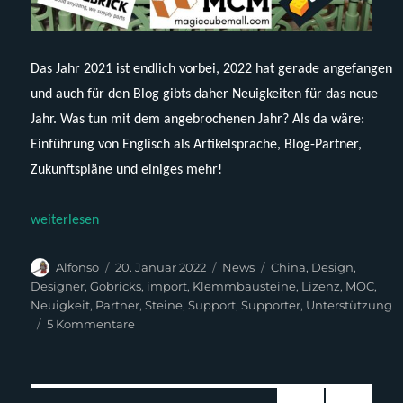
Das Jahr 2021 ist endlich vorbei, 2022 hat gerade angefangen
und auch für den Blog gibts daher Neuigkeiten für das neue
Jahr. Was tun mit dem angebrochenen Jahr? Als da wäre:
Einführung von Englisch als Artikelsprache, Blog-Partner,
Zukunftspläne und einiges mehr!
„Neuigkeiten bei Breaking Brick für 2022“
weiterlesen
Autor
Veröffentlicht
Kategorien
Schlagwörter
Alfonso
20. Januar 2022
News
China
,
Design
,
am
Designer
,
Gobricks
,
import
,
Klemmbausteine
,
Lizenz
,
MOC
,
Neuigkeit
,
Partner
,
Steine
,
Support
,
Supporter
,
Unterstützung
zu
5 Kommentare
Neuigkeiten
bei
Breaking
Brick