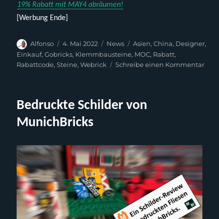
19% Rabatt mit MAY4 abräumen!
[Werbung Ende]
Autor
Veröffentlicht
Kategorien
Schlagwörter
Alfonso
4. Mai 2022
News
Asien
,
China
,
Designer
,
am
Einkauf
,
Gobricks
,
Klemmbausteine
,
MOC
,
Rabatt
,
zu
Rabattcode
,
Steine
,
Webrick
Schreibe einen Kommentar
Web
feier
den
Bedruckte Schilder von
4.
Mai
MunichBricks