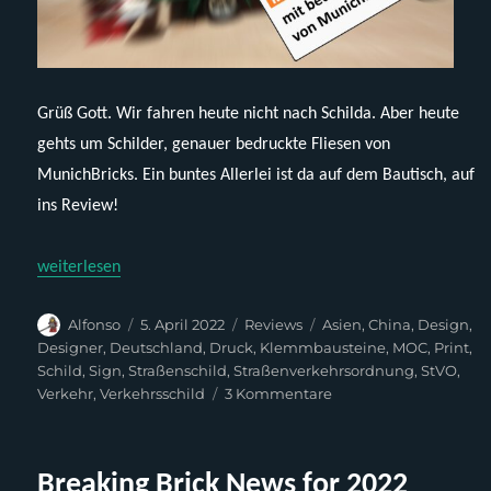
Grüß Gott. Wir fahren heute nicht nach Schilda. Aber heute
gehts um Schilder, genauer bedruckte Fliesen von
MunichBricks. Ein buntes Allerlei ist da auf dem Bautisch, auf
ins Review!
„Bedruckte Schilder von MunichBricks“
weiterlesen
Autor
Veröffentlicht
Kategorien
Schlagwörter
Alfonso
5. April 2022
Reviews
Asien
,
China
,
Design
,
am
Designer
,
Deutschland
,
Druck
,
Klemmbausteine
,
MOC
,
Print
,
Schild
,
Sign
,
Straßenschild
,
Straßenverkehrsordnung
,
StVO
,
zu
Verkehr
,
Verkehrsschild
3 Kommentare
Bedruckte
Schilder
von
Breaking Brick News for 2022
MunichBricks