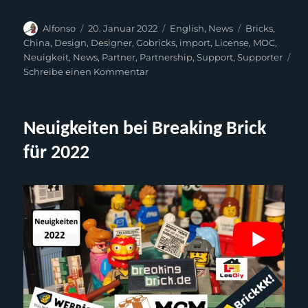
Autor
Veröffentlicht
Kategorien
Schlagwörter
Alfonso
20. Januar 2022
English
,
News
Bricks
,
am
China
,
Design
,
Designer
,
Gobricks
,
import
,
License
,
MOC
,
Neuigkeit
,
News
,
Partner
,
Partnership
,
Support
,
Supporter
zu
Schreibe einen Kommentar
Breaking
Brick
News
Neuigkeiten bei Breaking Brick
for
2022
für 2022