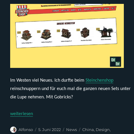
Im Westen viel Neues. Ich durfte beim
Steinchenshop
reinschnuppern und für euch mal die ganzen neuen Sets unter
die Lupe nehmen. Mit Gobricks?
„Steinchenshop, Probricks, neue MOCs, Gobricks & Relaunch“
weiterlesen
Autor
Veröffentlicht
Kategorien
Schlagwörter
Alfonso
5. Juni 2022
News
China
,
Design
,