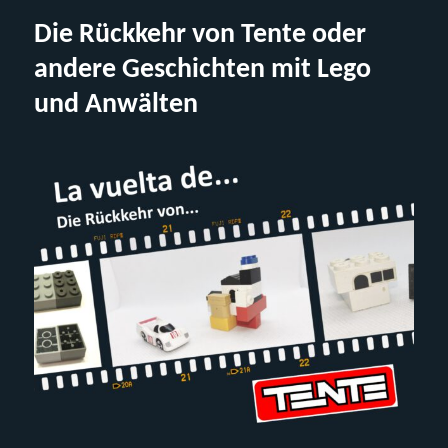
Project
Die Rückkehr von Tente oder
–
Lego
andere Geschichten mit Lego
6338
(Review)
und Anwälten