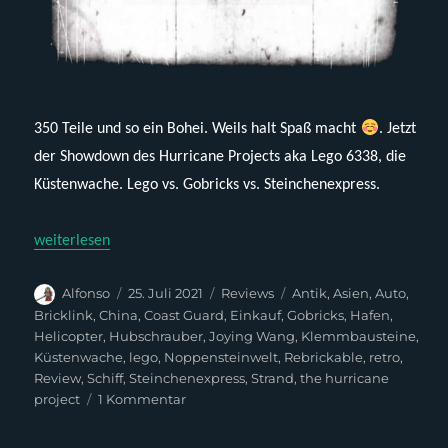
350 Teile und so ein Bohei. Weils halt Spaß macht
. Jetzt
der Showdown des Hurricane Projects aka Lego 6338, die
Küstenwache. Lego vs. Gobricks vs. Steinchenexpress.
„The Hurricane Project – Lego 6338 (Review)“
weiterlesen
Autor
Veröffentlicht
Kategorien
Schlagwörter
Alfonso
25. Juli 2021
Reviews
Antik
,
Asien
,
Auto
,
am
Bricklink
,
China
,
Coast Guard
,
Einkauf
,
Gobricks
,
Hafen
,
Helicopter
,
Hubschrauber
,
Joying Wang
,
Klemmbausteine
,
Küstenwache
,
lego
,
Noppensteinwelt
,
Rebrickable
,
retro
,
Review
,
Schiff
,
Steinchenexpress
,
Strand
,
the hurricane
zu
project
1 Kommentar
The
Hurricane