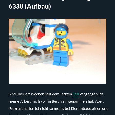
oder
6338 (Aufbau)
andere
Geschichte
mit
Lego
und
Anwälten
Sind über elf Wochen seit dem letzten
Teil
vergangen, da
meine Arbeit mich voll in Beschlag genommen hat. Aber:
Prokrastination ist nicht so meins bei Klemmbausteinen und