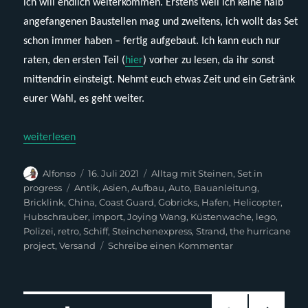
ich will endlich weiterkommen. Erstens weil ich keine halb
angefangenen Baustellen mag und zweitens, ich wollt das Set
schon immer haben – fertig aufgebaut. Ich kann euch nur
raten, den ersten Teil (
hier
) vorher zu lesen, da ihr sonst
mittendrin einsteigt. Nehmt euch etwas Zeit und ein Getränk
eurer Wahl, es geht weiter.
„The Hurricane Project – Lego 6338 (Aufbau)“
weiterlesen
Autor
Veröffentlicht
Kategorien
Alfonso
16. Juli 2021
Alltag mit Steinen
,
Set in
am
Schlagwörter
progress
Antik
,
Asien
,
Aufbau
,
Auto
,
Bauanleitung
,
Bricklink
,
China
,
Coast Guard
,
Gobricks
,
Hafen
,
Helicopter
,
Hubschrauber
,
import
,
Joying Wang
,
Küstenwache
,
lego
,
Polizei
,
retro
,
Schiff
,
Steinchenexpress
,
Strand
,
the hurricane
zu
project
,
Versand
Schreibe einen Kommentar
The
Hurricane
Project
–