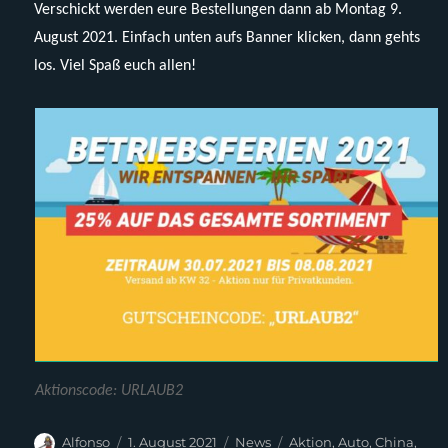
Verschickt werden eure Bestellungen dann ab Montag 9.
August 2021. Einfach unten aufs Banner klicken, dann gehts
los. Viel Spaß euch allen!
Aktionscode: URLAUB2
Autor
Veröffentlicht
Kategorien
Schlagwörter
Alfonso
1. August 2021
News
Aktion
,
Auto
,
China
,