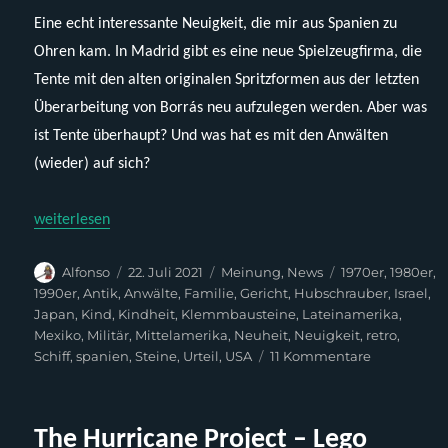
Eine echt interessante Neuigkeit, die mir aus Spanien zu
Ohren kam. In Madrid gibt es eine neue Spielzeugfirma, die
Tente mit den alten originalen Spritzformen aus der letzten
Überarbeitung von Borrás neu aufzulegen werden. Aber was
ist Tente überhaupt? Und was hat es mit den Anwälten
(wieder) auf sich?
„Die Rückkehr von Tente oder andere Geschichten mit Lego un
weiterlesen
Autor
Veröffentlicht
Kategorien
Schlagwörter
Alfonso
22. Juli 2021
Meinung
,
News
1970er
,
1980er
,
am
1990er
,
Antik
,
Anwälte
,
Familie
,
Gericht
,
Hubschrauber
,
Israel
,
Japan
,
Kind
,
Kindheit
,
Klemmbausteine
,
Lateinamerika
,
Mexiko
,
Militär
,
Mittelamerika
,
Neuheit
,
Neuigkeit
,
retro
,
zu
Schiff
,
spanien
,
Steine
,
Urteil
,
USA
11 Kommentare
Die
Rückkehr
von
The Hurricane Project – Lego
Tente