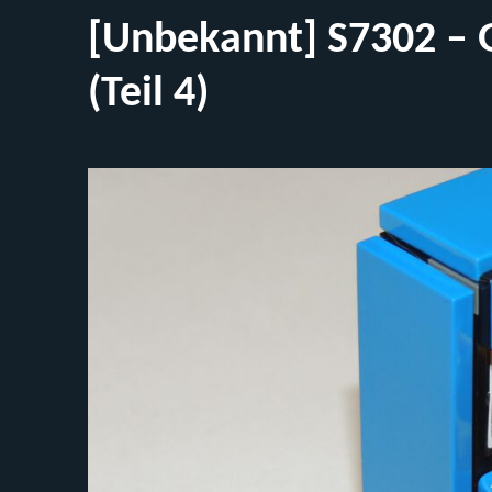
6338
[Unbekannt] S7302 – 
(Aufbau)
(Teil 4)