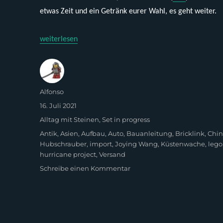
etwas Zeit und ein Getränk eurer Wahl, es geht weiter.
„The Hurricane Project – Lego 6338 (Aufbau)“
weiterlesen
Autor
Alfonso
Veröffentlicht
16. Juli 2021
am
Kategorien
Alltag mit Steinen
,
Set in progress
Schlagwörter
Antik
,
Asien
,
Aufbau
,
Auto
,
Bauanleitung
,
Bricklink
,
Chi
Hubschrauber
,
import
,
Joying Wang
,
Küstenwache
,
lego
hurricane project
,
Versand
zu
Schreibe einen Kommentar
The
Hurricane
Project
–
Lego