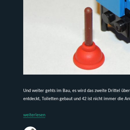
Und weiter gehts im Bau, es wird das zweite Drittel üb
entdeckt, Toiletten gebaut und 42 ist nicht immer die Ant
„[Unbekannt] S7302 – Ghostbusters Hauptquartier (Teil 4
weiterlesen