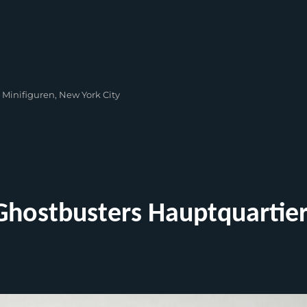
,
Minifiguren
,
New York City
Ghostbusters Hauptquartie