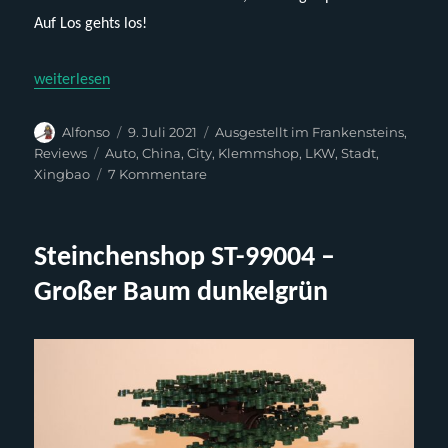
Auf Los gehts los!
„Xingbao XB-18017 – Garbage Truck (Müllfahrzeug Orange)“
weiterlesen
Autor
Veröffentlicht
Kategorien
Alfonso
9. Juli 2021
Ausgestellt im Frankensteins
,
am
Schlagwörter
Reviews
Auto
,
China
,
City
,
Klemmshop
,
LKW
,
Stadt
,
zu
Xingbao
7 Kommentare
Xingbao
XB-
18017
Steinchenshop ST-99004 –
–
Garbage
Großer Baum dunkelgrün
Truck
(Müllfahrzeug
Orange)