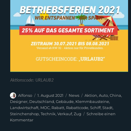
Aktionscode: URLAUB2
Autor
Veröffentlicht
Kategorien
Schlagwörter
Alfonso
1. August 2021
News
Aktion
,
Auto
,
China
,
am
Designer
,
Deutschland
,
Gebäude
,
Klemmbausteine
,
Landwirtschaft
,
MOC
,
Rabatt
,
Rabattcode
,
Schiff
,
Stadt
,
Steinchenshop
,
Technik
,
Verkauf
,
Zug
Schreibe einen
zu
Kommentar
Nochmal