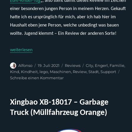
Eure-Kinder-Tag
„, also steht damit dieses Review im Zeichen
einer besonderen jungen Person in meinem Herzen. Gekauft
hatte ich es ursprünglich für mich, aber ich hab hier im
Haushalt eben jene Person, welche unbedingt was bauen
wollte. Jugend klemmt – Ein Review der anderen Sorte!
„Lego 60249 – Street Sweeper (Straßenkehrmaschine)“
weiterlesen
Autor
Veröffentlicht
Kategorien
Schlagwörter
Alfonso
19. Juli 2021
Reviews
City
,
Engerl
,
Familie
,
am
Kind
,
Kindheit
,
lego
,
Maschinen
,
Review
,
Stadt
,
Support
zu
Schreibe einen Kommentar
Lego
60249
–
Xingbao XB-18017 – Garbage
Street
Sweeper
Truck (Müllfahrzeug Orange)
(Straßenkehrmaschine)