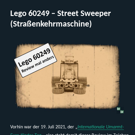
Betriebsferien
beim
Lego 60249 – Street Sweeper
Steinchenshop
–
(Straßenkehrmaschine)
25%
auf
alles!
Vorhin war der 19. Juli 2021, der „
Internationale Umarmt-