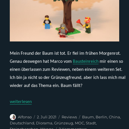
Mein Freund der Baum ist tot. Er fiel im frühen Morgenrot.
Genau deswegen hat Marco vom
Bausteinreich
mir einen so
einen überlassen zum Reviewen, neben einem weiteren Set.
Ich bin ja nicht so der Grünzeugfreund, aber ich lass mich mal
wieder auf das Thema ein. Baum fällt?
„Steinchenshop ST-99004 – Großer Baum dunkelgrün“
weiterlesen
Autor
Veröffentlicht
Kategorien
Schlagwörter
Alfonso
2. Juli 2021
Reviews
Baum
,
Berlin
,
China
,
am
Deutschland
,
Diorama
,
Grünzeug
,
MOC
,
Stadt
,
zu
Steinchenshop
,
Wange
2 Kommentare