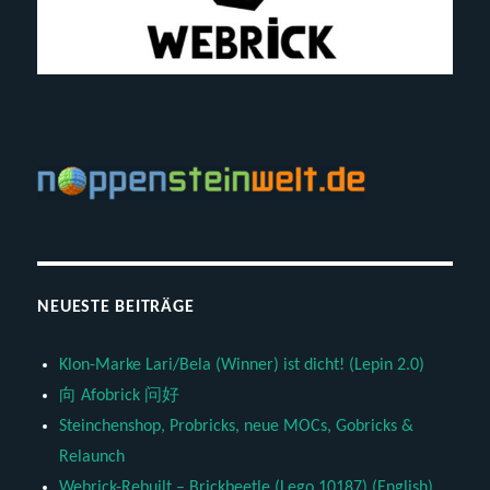
NEUESTE BEITRÄGE
Klon-Marke Lari/Bela (Winner) ist dicht! (Lepin 2.0)
向 Afobrick 问好
Steinchenshop, Probricks, neue MOCs, Gobricks &
Relaunch
Webrick-Rebuilt – Brickbeetle (Lego 10187) (English)