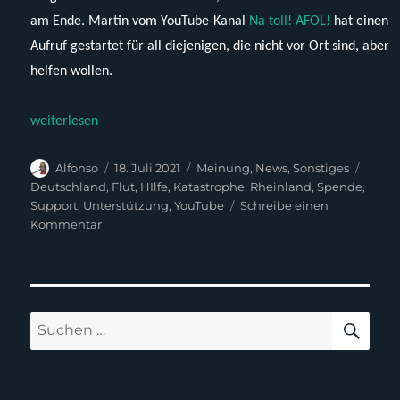
am Ende. Martin vom YouTube-Kanal
Na toll! AFOL!
hat einen
Aufruf gestartet für all diejenigen, die nicht vor Ort sind, aber
helfen wollen.
„Ahrweiler in Not – Martin (Na toll! AFOL!) ruft die Community
weiterlesen
Autor
Veröffentlicht
Kategorien
Schla
Alfonso
18. Juli 2021
Meinung
,
News
,
Sonstiges
am
Deutschland
,
Flut
,
HIlfe
,
Katastrophe
,
Rheinland
,
Spende
,
Support
,
Unterstützung
,
YouTube
Schreibe einen
zu
Kommentar
Ahrweiler
in
Not
–
Martin
SUC
Suchen
(Na
nach:
toll!
AFOL!)
ruft