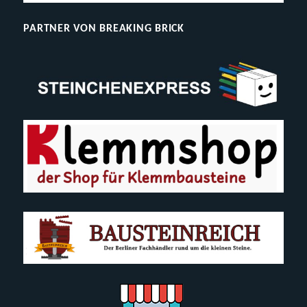
die
Community
PARTNER VON BREAKING BRICK
auf