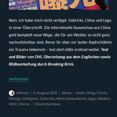
Nein, ich habe mich nicht vertippt. Gobricks, China und Lego
in einer Überschrift. Die Internetseite Kuwanchao aus China
geht komplett neue Wege, die für uns Westler so nicht ganz
nachvollziehbar sind. Bevor ihr aber vor lauter Kopfschütteln
ein Trauma bekommt – lest doch bitte erstmal weiter.
Text
und Bilder von CMI, Übersetzung aus dem Englischen sowie
Bildbearbeitung durch Breaking Brick.
„News aus Fernost: Neues Lego-Magazin in China mit Gobricks-
weiterlesen
Autor
Veröffentlicht
Kategorien
Schlagwörter
Alfonso
5. August 2021
News
Asien
,
Blog
,
China
,
am
Design
,
Designer
,
Gobricks
,
Klemmbausteine
,
lego
,
Medien
,
zu
MOC
,
Steine
3 Kommentare
News
aus