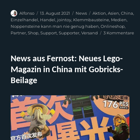
Autor
Veröffentlicht
Kategorien
Schlagwörter
Alfonso
13. August 2021
News
Aktion
,
Asien
,
China
,
am
Einzelhandel
,
Handel
,
jointoy
,
Klemmbausteine
,
Medien
,
Noppensteine kann man nie genug haben
,
Onlineshop
,
zu
Partner
,
Shop
,
Support
,
Supporter
,
Versand
3 Kommentare
你
好
Jo
News aus Fernost: Neues Lego-
&
Ak
Magazin in China mit Gobricks-
Ne
Beilage