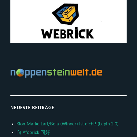
NEUESTE BEITRÄGE
Klon-Marke Lari/Bela (Winner) ist dicht! (Lepin 2.0)
向 Afobrick 问好