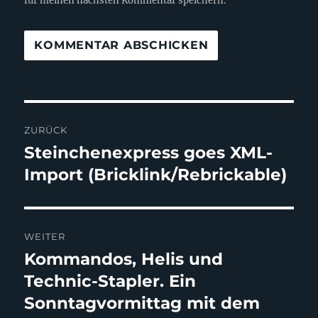
für meinen nächsten Kommentar speichern.
Beitragsnavigation
ZURÜCK
Steinchenexpress goes XML-
Vorheriger
Beitrag:
Import (Bricklink/Rebrickable)
WEITER
Kommandos, Helis und
Nächster
Beitrag:
Technic-Stapler. Ein
Sonntagvormittag mit dem