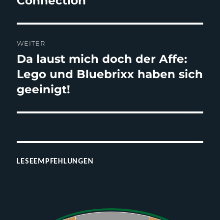
Connection
WEITER
Da laust mich doch der Affe:
Nächster
Beitrag:
Lego und Bluebrixx haben sich
geeinigt!
LESEEMPFEHLUNGEN