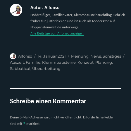
Autor:
Alfonso
Enddreißiger, Familienvater, Klemmbausteinsüchtling. Schrieb
früher für justbricks.de und ist auch als Moderator auf
Noppensteinwelt.de unterwegs.
Alle Beiträge von Alfonso anzeigen
Autor
Veröffentlicht
Kategorien
Sc
Alfonso
14. Januar 2021
Meinung
,
News
,
Sonstiges
am
Auszeit
,
Familie
,
Klemmbausteine
,
Konzept
,
Planung
,
Sabbatical
,
Überarbeitung
Schreibe einen Kommentar
Deine E-Mail-Adresse wird nicht veröffentlicht.
Erforderliche Felder
*
sind mit
markiert