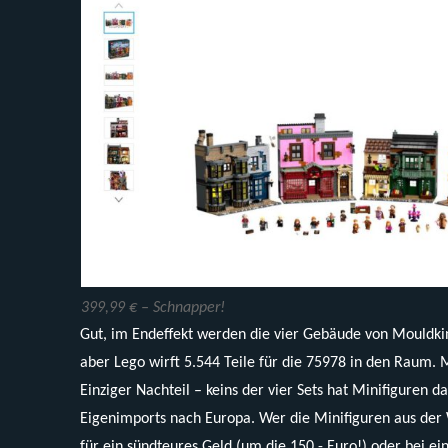
399,99 € – Schnapper!
Gut, im Endeffekt werden die vier Gebäude von Mouldki
aber Lego wirft 5.544 Teile für die 75978 in den Raum. 
Einziger Nachteil – keins der vier Sets hat Minifiguren dab
Eigenimports nach Europa. Wer die Minifiguren aus der 
für ein sündteures Geld (um die 150,- Euro!) oder bei e