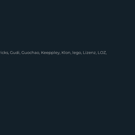
icks
,
Gudi
,
Guochao
,
Keeppley
,
Klon
,
lego
,
Lizenz
,
LOZ
,