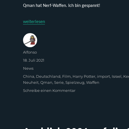
Qman hat Nerf-Waffen. Ich bin gespannt!
„Neuheiten aus China“
weiterlesen
Autor
Alfonso
Veröffentlicht
18. Juli 2021
am
Kategorien
News
Schlagwörter
China
,
Deutschland
,
Film
,
Harry Potter
,
import
,
Israel
,
Ke
Neuheit
,
Qman
,
Serie
,
Spielzeug
,
Waffen
zu
Schreibe einen Kommentar
Neuheiten
aus
China