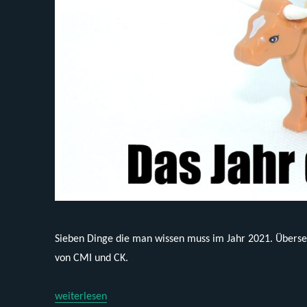
Sieben Dinge die man wissen muss im Jahr 2021. Überse
von CMI und CK.
„Ausblick 2021 auf die Steinszene in China (von CMI)“
weiterlesen