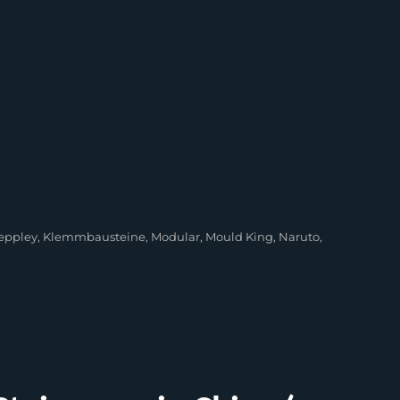
eppley
,
Klemmbausteine
,
Modular
,
Mould King
,
Naruto
,