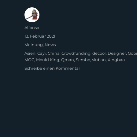
Autor
Alfonso
Veröffentlicht
13. Februar 2021
am
Kategorien
Meinung
,
News
Schlagwörter
Asien
,
Cayi
,
China
,
Crowdfunding
,
decool
,
Designer
,
Gobr
MOC
,
Mould King
,
Qman
,
Sembo
,
sluban
,
Xingbao
zu
Schreibe einen Kommentar
Ausblick
2021
auf
die
Steinszene
in
China
(von
CMI)