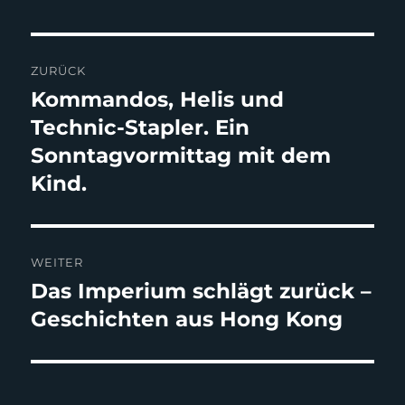
Beitragsnavigation
ZURÜCK
Kommandos, Helis und
Vorheriger
Beitrag:
Technic-Stapler. Ein
Sonntagvormittag mit dem
Kind.
WEITER
Das Imperium schlägt zurück –
Nächster
Beitrag:
Geschichten aus Hong Kong