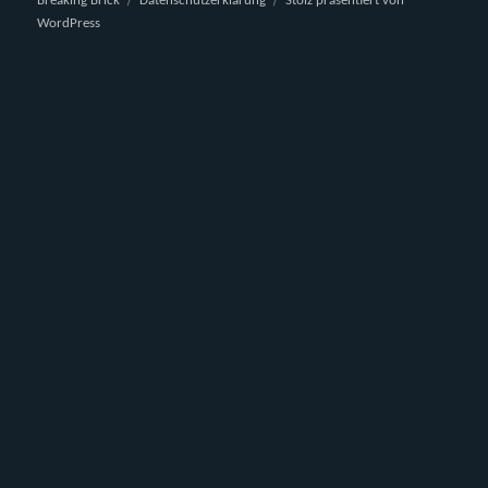
Breaking Brick
Datenschutzerklärung
Stolz präsentiert von
WordPress