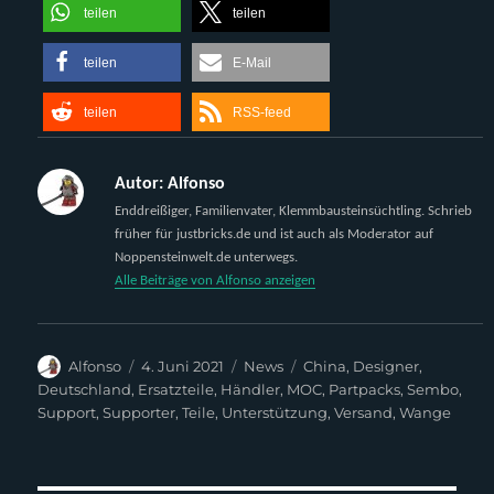
teilen
teilen
teilen
E-Mail
teilen
RSS-feed
Autor:
Alfonso
Enddreißiger, Familienvater, Klemmbausteinsüchtling. Schrieb
früher für justbricks.de und ist auch als Moderator auf
Noppensteinwelt.de unterwegs.
Alle Beiträge von Alfonso anzeigen
Autor
Veröffentlicht
Kategorien
Schlagwörter
Alfonso
4. Juni 2021
News
China
,
Designer
,
am
Deutschland
,
Ersatzteile
,
Händler
,
MOC
,
Partpacks
,
Sembo
,
Support
,
Supporter
,
Teile
,
Unterstützung
,
Versand
,
Wange