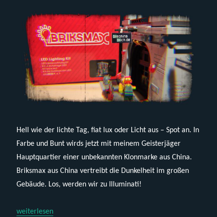
Hell wie der lichte Tag, fiat lux oder Licht aus – Spot an. In
Farbe und Bunt wirds jetzt mit meinem Geisterjäger
Hauptquartier einer unbekannten Klonmarke aus China.
Briksmax aus China vertreibt die Dunkelheit im großen
Gebäude. Los, werden wir zu Illuminati!
„Briksmax – BX085 (Kit für Lego 75827 oder Klone)“
weiterlesen