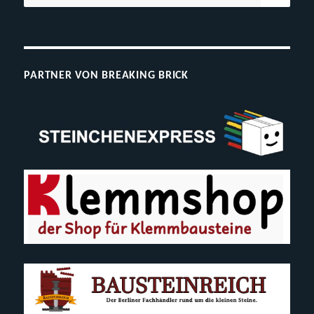
nach:
75827
oder
Klone)
PARTNER VON BREAKING BRICK