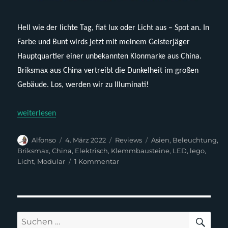
Hell wie der lichte Tag, fiat lux oder Licht aus – Spot an. In
Farbe und Bunt wirds jetzt mit meinem Geisterjäger
Hauptquartier einer unbekannten Klonmarke aus China.
Briksmax aus China vertreibt die Dunkelheit im großen
Gebäude. Los, werden wir zu Illuminati!
„Briksmax – BX085 (Kit für Lego 75827 oder Klone)“
weiterlesen
Autor
Veröffentlicht
Kategorien
Schlagwörter
Alfonso
4. März 2022
Reviews
Asien
,
Beleuchtung
,
am
Briksmax
,
China
,
Elektrisch
,
Klemmbausteine
,
LED
,
lego
,
zu
Licht
,
Modular
1 Kommentar
Briksmax
–
BX085
(Kit
für
SUC
Suchen
Lego