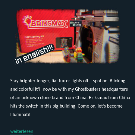
Stay brighter longer, fiat lux or lights off – spot on. Blinking
and colorful it’ll now be with my Ghostbusters headquarters
of an unknown clone brand from China. Briksmax from China
hits the switch in this big building. Come on, let’s become
Illuminati!
„Briksmax – BX085 (Kit for Lego 75827 or clones)“
weiterlesen