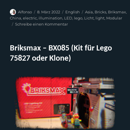
Autor
Veröffentlicht
Kategorien
Schlagwörter
Alfonso
8. März 2022
English
Asia
,
Bricks
,
Briksmax
,
am
China
,
electric
,
illumination
,
LED
,
lego
,
Licht
,
light
,
Modular
zu
Schreibe einen Kommentar
Briksmax
–
BX085
Briksmax – BX085 (Kit für Lego
(Kit
for
75827 oder Klone)
Lego
75827
or
clones)