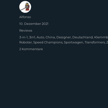
Autor
Alfonso
Veröffentlicht
10. Dezember 2021
am
Kategorien
Reviews
Schlagwörter
3-in-1
,
3in1
,
Auto
,
China
,
Designer
,
Deutschland
,
Klemmb
Roboter
,
Speed Champions
,
Sportwagen
,
Transformers
,
zu
2 Kommentare
MunichBricks
MBE201
–
Sportwagen
Stuttgart