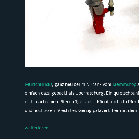
MunichBricks
, ganz neu bei mir. Frank vom
Klemmshop
a
einfach dazu gepackt als Überraschung. Ein quietschbu
nicht nach einem Sternträger aus – Könnt auch ein Pfer
und noch so ein Viech her. Genug palavert, her mit dem
„MunichBricks MBE201 – Sportwagen Stuttgart“
weiterlesen