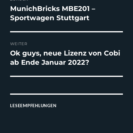
MunichBricks MBE201 –
Vorheriger
Beitrag:
Sportwagen Stuttgart
WEITER
Ok guys, neue Lizenz von Cobi
Nächster
Beitrag:
ab Ende Januar 2022?
LESEEMPFEHLUNGEN