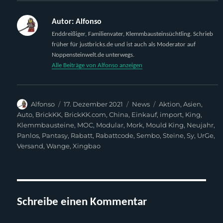
Autor:
Alfonso
Enddreißiger, Familienvater, Klemmbausteinsüchtling. Schrieb
früher für justbricks.de und ist auch als Moderator auf
Noppensteinwelt.de unterwegs.
Alle Beiträge von Alfonso anzeigen
Autor
Veröffentlicht
Kategorien
Schlagwörter
Alfonso
17. Dezember 2021
News
Aktion
,
Asien
,
am
Auto
,
BrickKK
,
BrickKK.com
,
China
,
Einkauf
,
import
,
King
,
Klemmbausteine
,
MOC
,
Modular
,
Mork
,
Mould King
,
Neujahr
,
Panlos
,
Pantasy
,
Rabatt
,
Rabattcode
,
Sembo
,
Steine
,
Sy
,
UrGe
,
Versand
,
Wange
,
Xingbao
Schreibe einen Kommentar