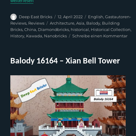
„Balody 16164 – Xian Bell Tower (English)“
weiterlesen
Autor
Veröffentlicht
Kategorien
Deep East Bricks
12. April 2022
English
,
Gastautoren-
am
Schlagwörter
Reviews
,
Reviews
Architecture
,
Asia
,
Balody
,
Building
Bricks
,
China
,
Diamondbricks
,
historical
,
Historical Collection
,
zu
History
,
Kawada
,
Nanobricks
Schreibe einen Kommentar
Bal
1616
Xia
Balody 16164 – Xian Bell Tower
Bell
Tow
(Eng