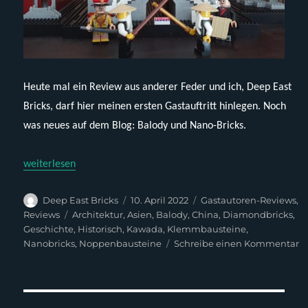
Heute mal ein Review aus anderer Feder und ich, Deep East
Bricks, darf hier meinen ersten Gastauftritt hinlegen. Noch
was neues auf dem Blog: Balody und Nano-Bricks.
„Balody 16164 – Xian Bell Tower“
weiterlesen
Autor
Veröffentlicht
Kategorien
Deep East Bricks
10. April 2022
Gastautoren-Reviews
,
am
Schlagwörter
Reviews
Architektur
,
Asien
,
Balody
,
China
,
Diamondbricks
,
Geschichte
,
Historisch
,
Kawada
,
Klemmbausteine
,
z
Nanobricks
,
Noppenbausteine
Schreibe einen Kommentar
B
16
X
Be