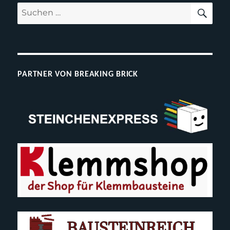
T
SUC
Suchen
nach:
PARTNER VON BREAKING BRICK