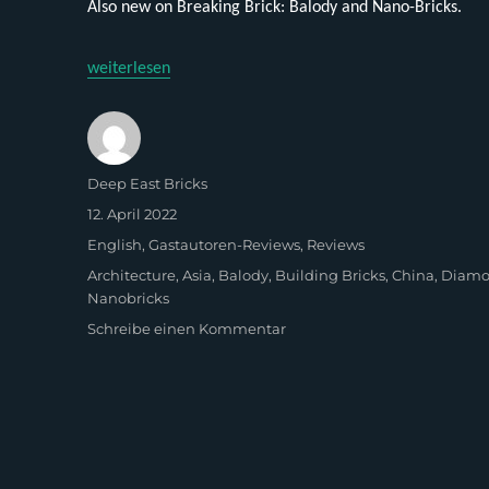
Also new on Breaking Brick: Balody and Nano-Bricks.
„Balody 16164 – Xian Bell Tower (English)“
weiterlesen
Autor
Deep East Bricks
Veröffentlicht
12. April 2022
am
Kategorien
English
,
Gastautoren-Reviews
,
Reviews
Schlagwörter
Architecture
,
Asia
,
Balody
,
Building Bricks
,
China
,
Diamo
Nanobricks
zu
Schreibe einen Kommentar
Balody
16164 –
Xian
Bell
Tower
(English)