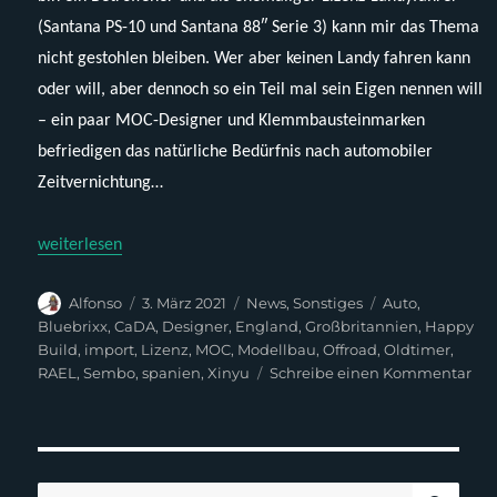
(Santana PS-10 und Santana 88″ Serie 3) kann mir das Thema
nicht gestohlen bleiben. Wer aber keinen Landy fahren kann
oder will, aber dennoch so ein Teil mal sein Eigen nennen will
– ein paar MOC-Designer und Klemmbausteinmarken
befriedigen das natürliche Bedürfnis nach automobiler
Zeitvernichtung…
„Land Rover Series & Defender (alt) & Bricks“
weiterlesen
Autor
Veröffentlicht
Kategorien
Schlagwörter
Alfonso
3. März 2021
News
,
Sonstiges
Auto
,
am
Bluebrixx
,
CaDA
,
Designer
,
England
,
Großbritannien
,
Happy
Build
,
import
,
Lizenz
,
MOC
,
Modellbau
,
Offroad
,
Oldtimer
,
zu
RAEL
,
Sembo
,
spanien
,
Xinyu
Schreibe einen Kommentar
La
Rov
Ser
&
Def
SUC