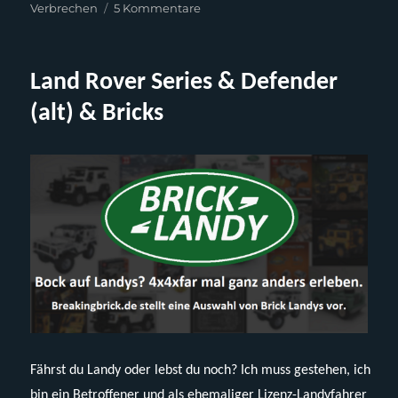
zu
Verbrechen
5 Kommentare
Pantasy
86218
–
Land Rover Series & Defender
Holmes‘
221B
(alt) & Bricks
Baker
Street
Fährst du Landy oder lebst du noch? Ich muss gestehen, ich
bin ein Betroffener und als ehemaliger Lizenz-Landyfahrer