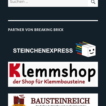
Suchen
(alt
nach:
&
Bri
PARTNER VON BREAKING BRICK