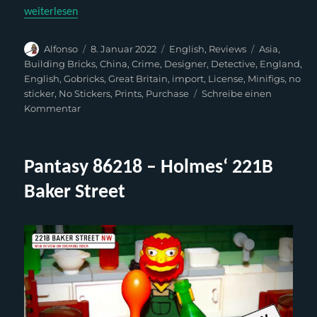
„Pantasy 86218 – Holmes‘ 221B Baker Street (English)“
weiterlesen
Autor
Veröffentlicht
Kategorien
Schlagwörte
Alfonso
8. Januar 2022
English
,
Reviews
Asia
,
am
Building Bricks
,
China
,
Crime
,
Designer
,
Detective
,
England
,
English
,
Gobricks
,
Great Britain
,
import
,
License
,
Minifigs
,
no
sticker
,
No Stickers
,
Prints
,
Purchase
Schreibe einen
zu
Kommentar
Pantasy
86218
–
Pantasy 86218 – Holmes‘ 221B
Holmes‘
221B
Baker Street
Baker
Street
(English)