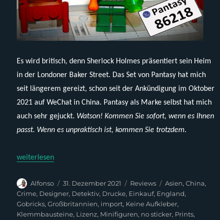
Es wird britisch, denn Sherlock Holmes präsentiert sein Heim
in der Londoner Baker Street. Das Set von Pantasy hat mich
seit längerem gereizt, schon seit der Ankündigung im Oktober
2021 auf WeChat in China. Pantasy als Marke selbst hat mich
auch sehr gejuckt.
Watson! Kommen Sie sofort, wenn es Ihnen
passt. Wenn es unpraktisch ist, kommen Sie trotzdem.
„Pantasy 86218 – Holmes‘ 221B Baker Street“
weiterlesen
Autor
Veröffentlicht
Kategorien
Schlagwörter
Alfonso
31. Dezember 2021
Reviews
Asien
,
China
,
am
Crime
,
Designer
,
Detektiv
,
Drucke
,
Einkauf
,
England
,
Gobricks
,
Großbritannien
,
import
,
Keine Aufkleber
,
Klemmbausteine
,
Lizenz
,
Minifiguren
,
no sticker
,
Prints
,