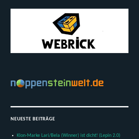
NEUESTE BEITRÄGE
Klon-Marke Lari/Bela (Winner) ist dicht! (Lepin 2.0)