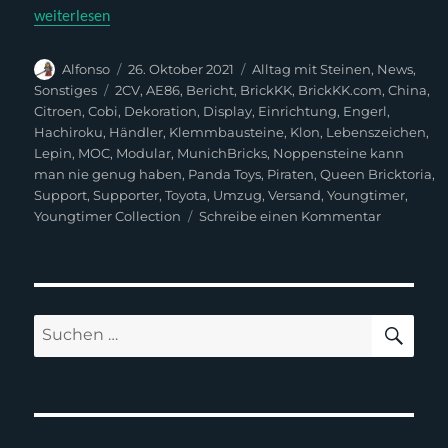
„Lebenszeichen, Steine und Umzug“
weiterlesen
Autor
Veröffentlicht
Kategorien
Alfonso
26. Oktober 2021
Alltag mit Steinen
,
News
,
am
Schlagwörter
Sonstiges
2CV
,
AE86
,
Bericht
,
BrickKK
,
BrickKK.com
,
China
,
Citroen
,
Cobi
,
Dekoration
,
Display
,
Einrichtung
,
Engerl
,
Hachiroku
,
Händler
,
Klemmbausteine
,
Klon
,
Lebenszeichen
,
Lepin
,
MOC
,
Modular
,
MunichBricks
,
Noppensteine kann
man nie genug haben
,
Panda Toys
,
Piraten
,
Queen Bricktoria
,
Support
,
Supporter
,
Toyota
,
Umzug
,
Versand
,
Youngtimer
,
zu
Youngtimer Collection
Schreibe einen Kommentar
Lebenszei
Steine
und
Umzug
SUC
Suchen
nach: