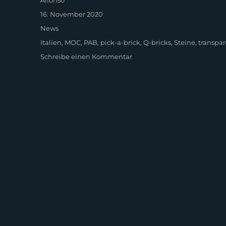
Alfonso
Veröffentlicht
16. November 2020
am
Kategorien
News
Schlagwörter
Italien
,
MOC
,
PAB
,
pick-a-brick
,
Q-bricks
,
Steine
,
transpa
zu
Schreibe einen Kommentar
Transparenz
bei
Q-
Bricks