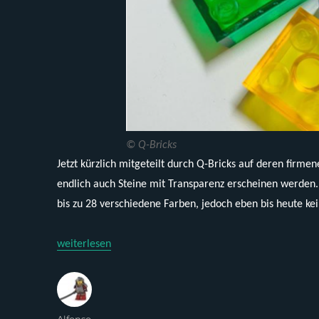
© Q-Bricks
Jetzt kürzlich mitgeteilt durch Q-Bricks auf deren firm
endlich auch Steine mit Transparenz erscheinen werden. 
bis zu 28 verschiedene Farben, jedoch eben bis heute ke
„Transparenz bei Q-Bricks“
weiterlesen
Autor