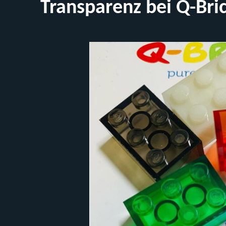
Transparenz bei Q-Bri
–
AFOL
Square)