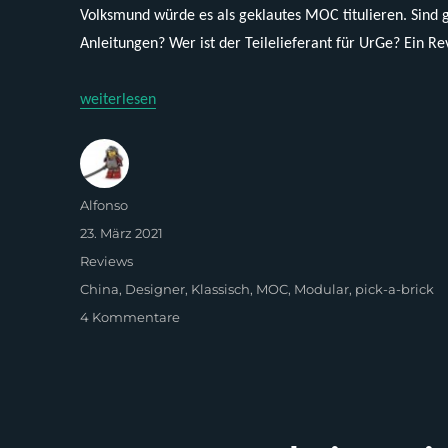
Volksmund würde es als geklautes MOC titulieren. Sind 
Anleitungen? Wer ist der Teilelieferant für UrGe? Ein R
„UrGe 10190 – Toy Square (Brickative – AFOL Square)“
weiterlesen
Autor
Alfonso
Veröffentlicht
23. März 2021
am
Kategorien
Reviews
Schlagwörter
China
,
Designer
,
Klassisch
,
MOC
,
Modular
,
pick-a-brick
zu
4 Kommentare
UrGe
10190
–
Toy
Square
(Brickative