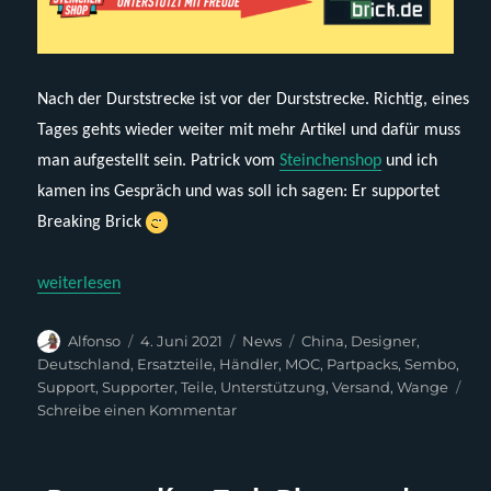
Nach der Durststrecke ist vor der Durststrecke. Richtig, eines
Tages gehts wieder weiter mit mehr Artikel und dafür muss
man aufgestellt sein. Patrick vom
Steinchenshop
und ich
kamen ins Gespräch und was soll ich sagen: Er supportet
Breaking Brick
„Tach Steinchenshop!“
weiterlesen
Autor
Veröffentlicht
Kategorien
Schlagwörter
Alfonso
4. Juni 2021
News
China
,
Designer
,
am
Deutschland
,
Ersatzteile
,
Händler
,
MOC
,
Partpacks
,
Sembo
,
Support
,
Supporter
,
Teile
,
Unterstützung
,
Versand
,
Wange
zu
Schreibe einen Kommentar
Tach
Steinchenshop!