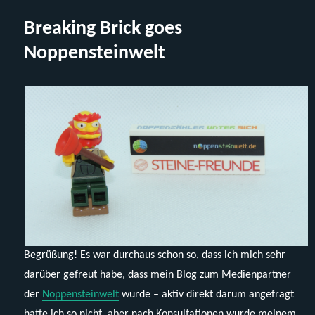
–
Breaking Brick goes
ein
neuer
Noppensteinwelt
Supporter
von
Breaking
Brick!
Begrüßung! Es war durchaus schon so, dass ich mich sehr
darüber gefreut habe, dass mein Blog zum Medienpartner
der
Noppensteinwelt
wurde – aktiv direkt darum angefragt
hatte ich so nicht, aber nach Konsultationen wurde meinem