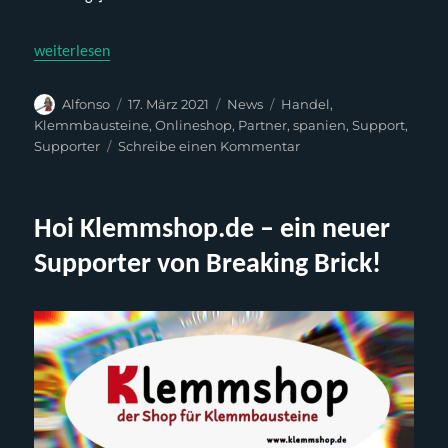
„¡Buenos días, TodoBloque.es!“
weiterlesen
Autor
Veröffentlicht
Kategorien
Schlagwörter
Alfonso
17. März 2021
News
Handel
,
am
Klemmbausteine
,
Onlineshop
,
Partner
,
spanien
,
Support
,
zu
Supporter
Schreibe einen Kommentar
¡Buenos
días,
TodoBloque.es!
Hoi Klemmshop.de – ein neuer
Supporter von Breaking Brick!