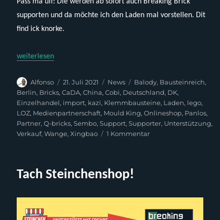
Pass ma uff: Die werden ab sofort auch Breaking Brick
supporten und da möchte ich den Laden mal vorstellen. Dit
find ick knorke.
„Ihr Klemmer dieser Welt, schaut auf Berlin!“
weiterlesen
Autor
Veröffentlicht
Kategorien
Schlagwörter
Alfonso
21. Juli 2021
News
Balody
,
Bausteinreich
,
am
Berlin
,
Bricks
,
CaDA
,
China
,
Cobi
,
Deutschland
,
DK
,
Einzelhandel
,
import
,
kazi
,
Klemmbausteine
,
Laden
,
lego
,
LOZ
,
Medienpartnerschaft
,
Mould King
,
Onlineshop
,
Panlos
,
Partner
,
Q-bricks
,
Sembo
,
Support
,
Supporter
,
Unterstützung
,
zu
Verkauf
,
Wange
,
Xingbao
1 Kommentar
Ihr
Klemmer
dieser
Tach Steinchenshop!
Welt,
schaut
auf
Berlin!