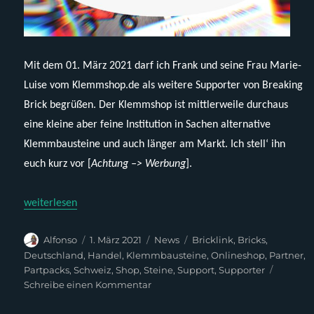
Mit dem 01. März 2021 darf ich Frank und seine Frau Marie-
Luise vom Klemmshop.de als weitere Supporter von Breaking
Brick begrüßen. Der Klemmshop ist mittlerweile durchaus
eine kleine aber feine Institution in Sachen alternative
Klemmbausteine und auch länger am Markt. Ich stell‘ ihn
euch kurz vor [
Achtung –> Werbung
].
„Hoi Klemmshop.de – ein neuer Supporter von Breaking Brick!“
weiterlesen
Autor
Veröffentlicht
Kategorien
Schlagwörter
Alfonso
1. März 2021
News
Bricklink
,
Bricks
,
am
Deutschland
,
Handel
,
Klemmbausteine
,
Onlineshop
,
Partner
,
Partpacks
,
Schweiz
,
Shop
,
Steine
,
Support
,
Supporter
zu
Schreibe einen Kommentar
Hoi
Klemmshop.de